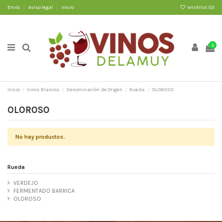
Envío
Aviso legal
Inicio
Wishlist (
0
)
0
Inicio
Vinos Blancos
Denominación de Origen
Rueda
OLOROSO
OLOROSO
No hay productos.
Rueda
VERDEJO
FERMENTADO BARRICA
OLOROSO