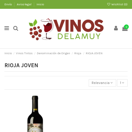
Envío
Aviso legal
Inicio
Wishlist (
0
)
0
Inicio
Vinos Tintos
Denominación de Origen
Rioja
RIOJA JOVEN
RIOJA JOVEN
Relevancia
1